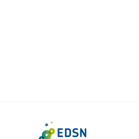
omp
Hybride installaties nu
an
te registreren via
energieleveren.nl
Lees verder