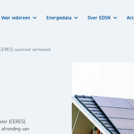
Voor iedereen
Energiedata
Over EDSN
Act
r (CERES) succesvol vernieuwd
ister (CERES)
e afronding van