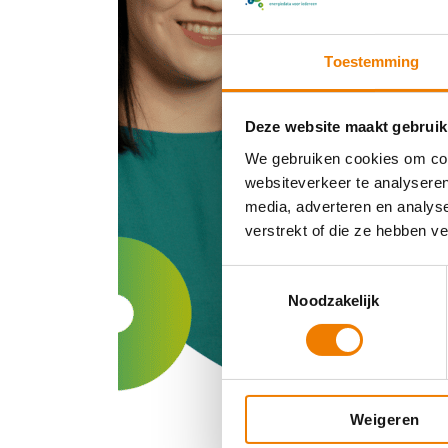
Toestemming
Deze website maakt gebruik
We gebruiken cookies om cont
websiteverkeer te analyseren
media, adverteren en analys
verstrekt of die ze hebben v
T
Noodzakelijk
o
e
s
t
e
Weigeren
m
m