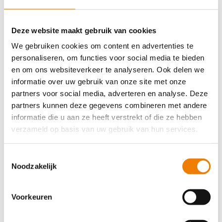
“Ik wil dat mensen voelen: hier
heb ik het fijn en kan ik echt
stappen zetten.”
Deze website maakt gebruik van cookies
We gebruiken cookies om content en advertenties te
personaliseren, om functies voor social media te bieden
en om ons websiteverkeer te analyseren. Ook delen we
informatie over uw gebruik van onze site met onze
partners voor social media, adverteren en analyse. Deze
partners kunnen deze gegevens combineren met andere
informatie die u aan ze heeft verstrekt of die ze hebben
verzameld op basis van uw gebruik van hun services.
T
Noodzakelijk
o
e
s
Voorkeuren
t
e